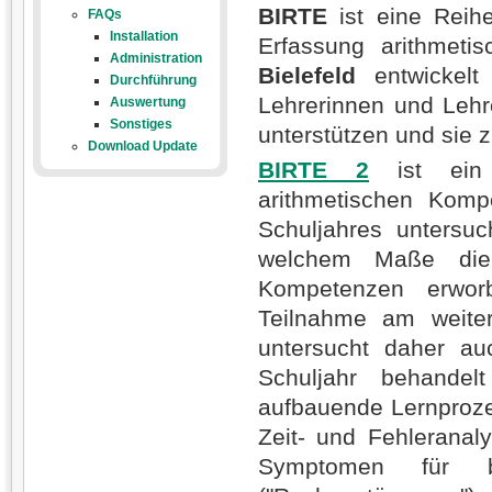
BIRTE
ist eine Reihe
FAQs
Installation
Erfassung arithmet
Administration
Bielefeld
entwickelt
Durchführung
Lehrerinnen und Lehr
Auswertung
Sonstiges
unterstützen und sie 
Download Update
BIRTE 2
ist ein c
arithmetischen Komp
Schuljahres untersuch
welchem Maße die K
Kompetenzen erworb
Teilnahme am weiter
untersucht daher auc
Schuljahr behandel
aufbauende Lernprozes
Zeit- und Fehlerana
Symptomen für b