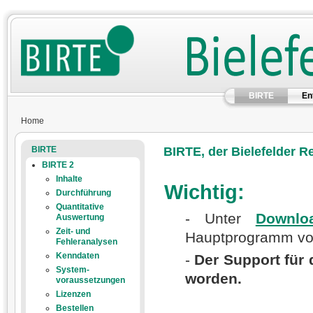
BIRTE
En
Home
BIRTE
BIRTE, der Bielefelder R
BIRTE 2
Inhalte
Wichtig:
Durchführung
Quantitative
- Unter
Downlo
Auswertung
Zeit- und
Hauptprogramm vo
Fehleranalysen
Kenndaten
-
Der Support für 
System-
worden.
voraussetzungen
Lizenzen
Bestellen